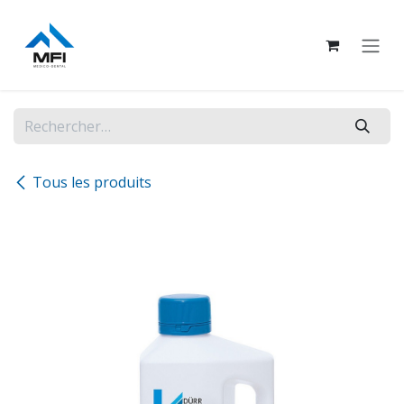
Se rendre au contenu
Tous les produits