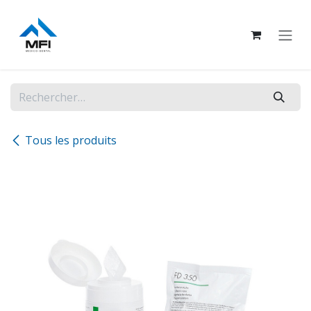
Se rendre au contenu
Tous les produits