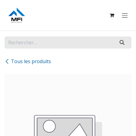
Se rendre au contenu
Tous les produits