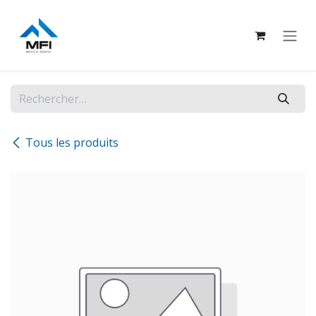
Se rendre au contenu
Tous les produits