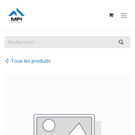
Se rendre au contenu
Tous les produits