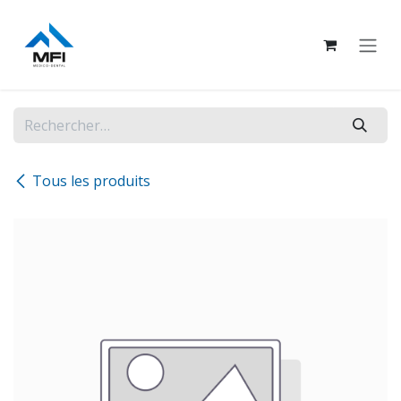
Se rendre au contenu
Tous les produits