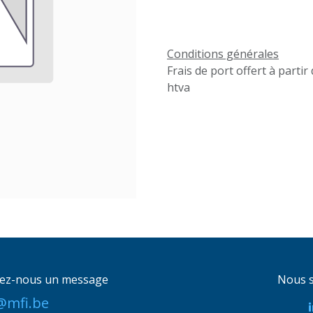
Conditions générales
Frais de port offert à partir
htva
ez-nous un message
Nous s
@mfi.be