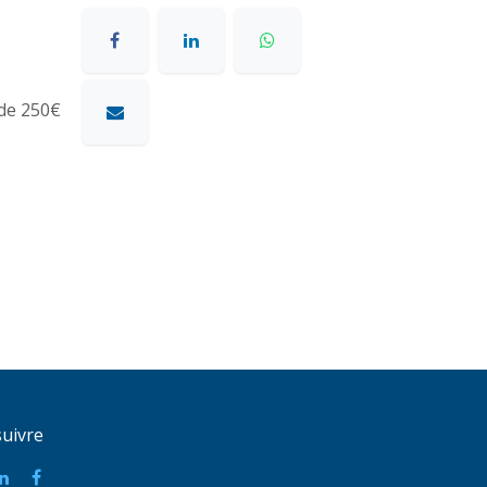
 de 250€
uivre