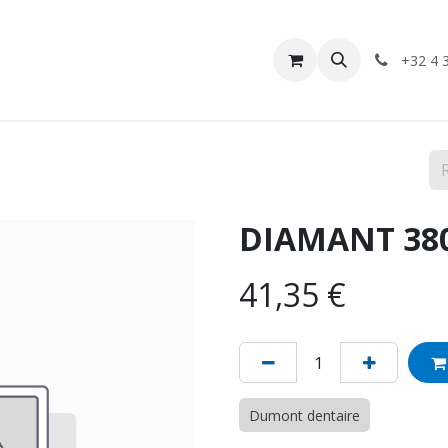
Nos services
Boutique
Contactez-nous
Réparation i
+32 4 
DIAMANT 380
41,35
€
Dumont dentaire