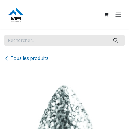
Se rendre au contenu
Tous les produits