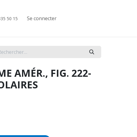
nstruments rotatifs
Se connecter
335 50 15
E AMÉR., FIG. 222-
OLAIRES