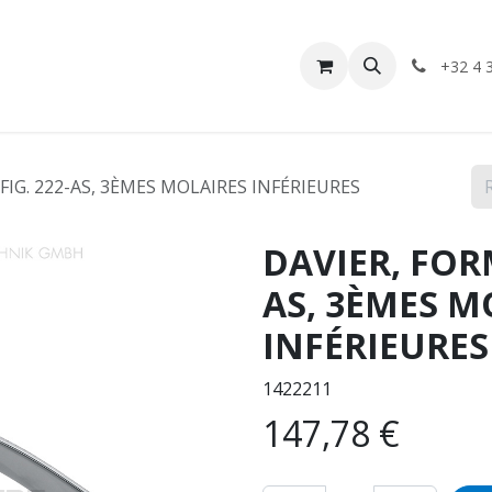
Nos services
Boutique
Contactez-nous
Réparation i
+32 4 
FIG. 222-AS, 3ÈMES MOLAIRES INFÉRIEURES
DAVIER, FORM
AS, 3ÈMES M
INFÉRIEURES
1422211
147,78
€