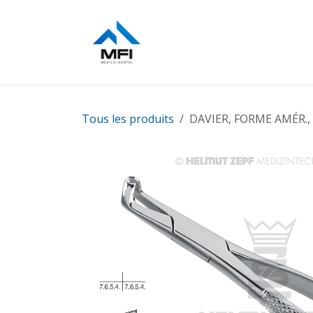
Se rendre au contenu
Stérilisation
Chirurgie
Tous les produits
DAVIER, FORME AMÉR., 