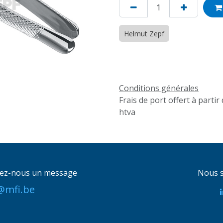
Helmut Zepf
Conditions générales
Frais de port offert à partir
htva
ez-nous un message
Nous s
@mfi.be