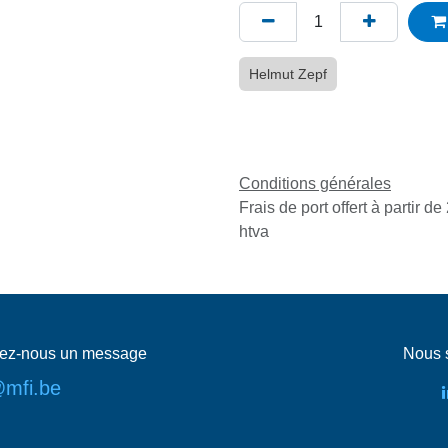
Helmut Zepf
Conditions générales
Frais de port offert à partir
htva
ez-nous un message
Nous s
@mfi.be