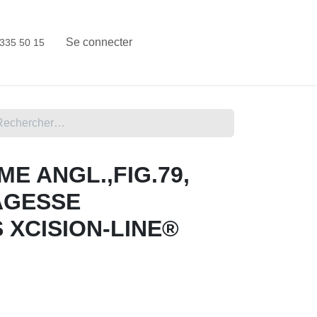
ous
Réparation instruments rotatifs
Se connecter
335 50 15
E ANGL.,FIG.79,
GESSE INFÉRIEURES
E®