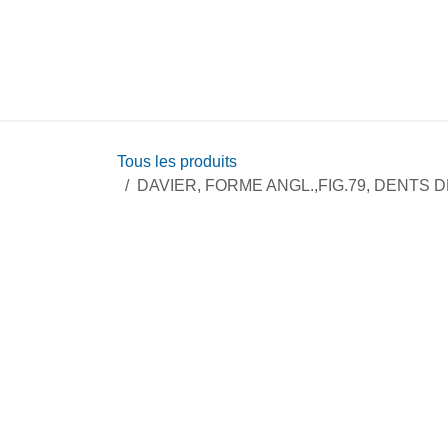
Se rendre au contenu
Stérilis
Tous les produits
DAVIER, FORME ANGL.,FIG.79, DENTS DE