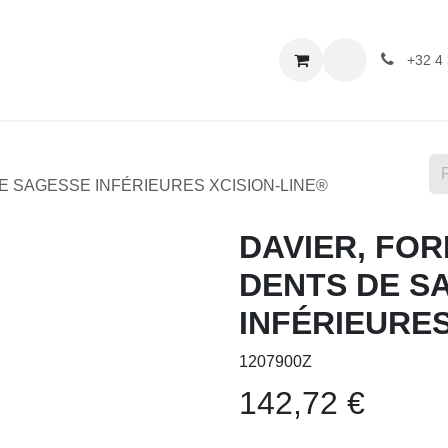
ation
Chirurgie
Nos services
Boutique
Contactez-n
+32 4 
 SAGESSE INFÉRIEURES XCISION-LINE®
DAVIER, FORM
DENTS DE SA
XCISION-LIN
1207900Z
142,72
€