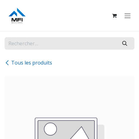
Se rendre au contenu
Tous les produits