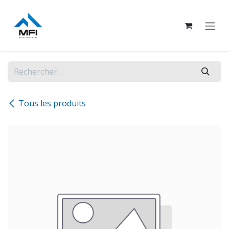
Se rendre au contenu
Tous les produits