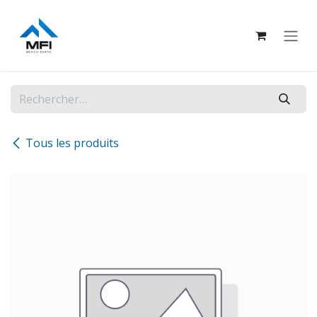
Se rendre au contenu
Tous les produits