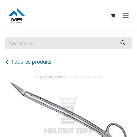
Se rendre au contenu
Tous les produits