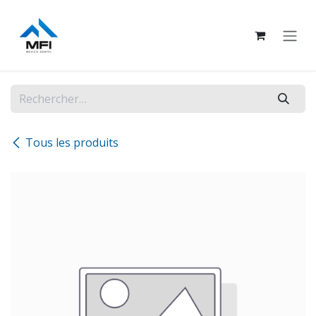
Se rendre au contenu
Tous les produits